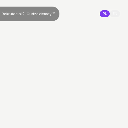
Rekrutacja
Cudzoziemcy
PL
EN