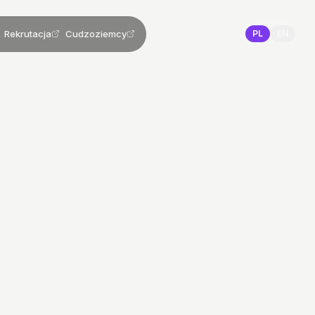
Rekrutacja
Cudzoziemcy
PL
EN