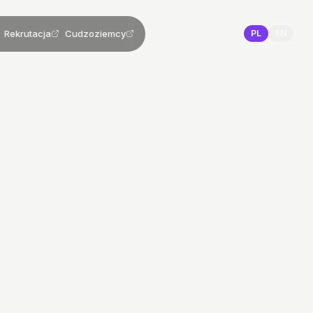
Rekrutacja
Cudzoziemcy
PL
EN