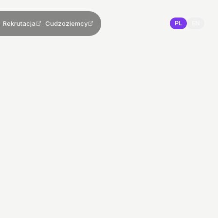
Rekrutacja
Cudzoziemcy
PL
EN