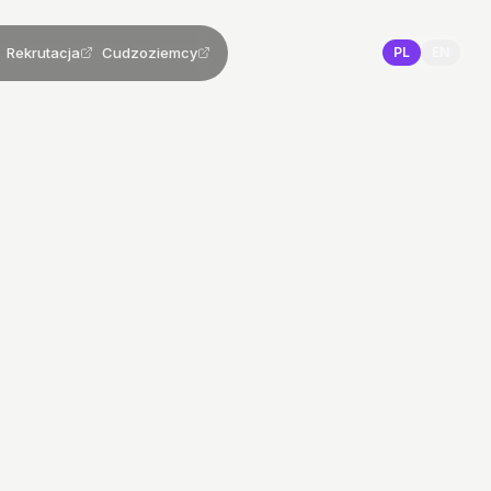
Rekrutacja
Cudzoziemcy
PL
EN