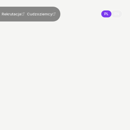
Rekrutacja
Cudzoziemcy
PL
EN