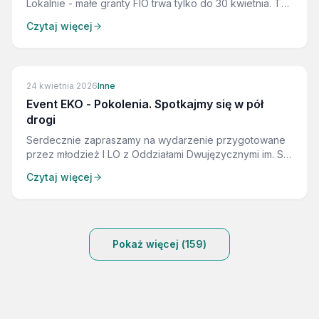
Lokalnie - małe granty FIO trwa tylko do 30 kwietnia. To
ostatni moment, aby zawalczyć o dofinansowanie na
Czytaj więcej
oddolne działania społeczne w swojej społeczności.
ZAKOŃCZONE
24 kwietnia 2026
Inne
Event EKO - Pokolenia. Spotkajmy się w pół
drogi
Serdecznie zapraszamy na wydarzenie przygotowane
przez młodzież I LO z Oddziałami Dwujęzycznymi im. S.
Żeromskiego w Zawierciu oraz seniorów z
Czytaj więcej
Zawierciański Uniwersytet Trzeciego Wieku w ramach
programu Ambasadorowie Sprawiedliwej Transformacji
podregionu sosnowieckiego.
Pokaż więcej (
159
)