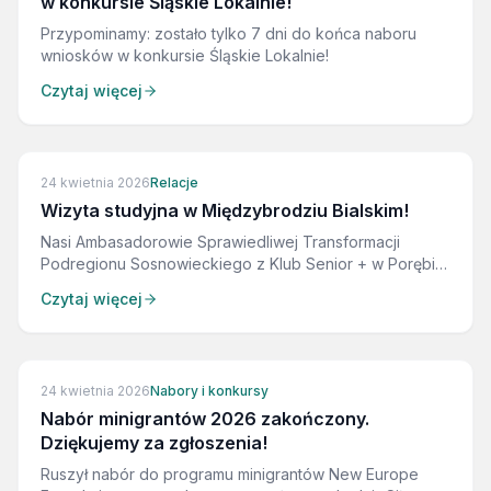
w konkursie Śląskie Lokalnie!
Przypominamy: zostało tylko 7 dni do końca naboru
wniosków w konkursie Śląskie Lokalnie!
Czytaj więcej
24 kwietnia 2026
Relacje
Wizyta studyjna w Międzybrodziu Bialskim!
Nasi Ambasadorowie Sprawiedliwej Transformacji
Podregionu Sosnowieckiego z Klub Senior + w Porębie
LokalniKulturalni Zespół Szkół w Porębie wzięli udział w
Czytaj więcej
wyjątkowej wizycie studyjnej w Międzybrodziu Bialskim!
ZAKOŃCZONE
24 kwietnia 2026
Nabory i konkursy
Nabór minigrantów 2026 zakończony.
Dziękujemy za zgłoszenia!
Ruszył nabór do programu minigrantów New Europe