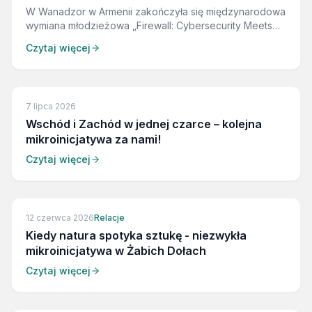
W Wanadzor w Armenii zakończyła się międzynarodowa
wymiana młodzieżowa „Firewall: Cybersecurity Meets
Intercultural Dialogue”. Uczestnicy z Polski, Armenii,
Czytaj więcej
Grecji i Gruzji wspólnie rozwijali kompetencje z zakresu
cyberbezpieczeństwa, krytycznego myślenia oraz
dialogu międzykulturowego, jednocześnie budując
nowe przyjaźnie i zdobywając cenne doświadczenia.
7 lipca 2026
Wschód i Zachód w jednej czarce – kolejna
mikroinicjatywa za nami!
Czytaj więcej
12 czerwca 2026
Relacje
Kiedy natura spotyka sztukę - niezwykła
mikroinicjatywa w Żabich Dołach
Czytaj więcej