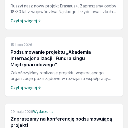
Ruszył nasz nowy projekt Erasmus+. Zapraszamy osoby
18-30 lat z województwa śląskiego: trzydniowa szkoła
liderów w październiku, własne wydarzenie w Twojej
Czytaj więcej
miejscowości, debaty z decydentami, certyfikat
Youthpass. Udział bezpłatny, zgłoszenia na stronie
projektu.
15 lipca 2026
Podsumowanie projektu „Akademia
Internacjonalizacji i Fundraisingu
Międzynarodowego”
Zakończyliśmy realizację projektu wspierającego
organizacje pozarządowe w rozwijaniu współpracy
międzynarodowej, budowaniu partnerstw oraz
Czytaj więcej
skutecznym pozyskiwaniu środków z funduszy
zagranicznych.
29 maja 2026
Wydarzenia
Zapraszamy na konferencję podsumowującą
projekt!