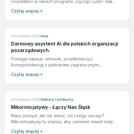
Foundation w ramach programu „Łącząc Ludzi- Siła
Wolontariatu w NGO” edycja 2026!
Czytaj więcej
24 kwietnia 2026
Inne
Darmowy asystent AI dla polskich organizacji
pozarządowych.
Pomaga napisać wniosek, przetłumaczyć
korespondencję z partnerami zagranicznymi,
przygotować raport końcowy zgodny z wymogami
Czytaj więcej
donatora. Zna strukturę wniosków Komisji Europejskiej,
rozumie logikę projektową, odpowiada po polsku.
24 kwietnia 2026
Nabory i konkursy
Mikorinicjatywy - Łączy Nas Śląsk
Masz pomysł, ale nie wiesz, od czego zacząć?
Mikroinicjatywy to szansa, aby zamienić nawet mały
pomysł w realne działanie. To przestrzeń dla ludzi,
Czytaj więcej
którzy nie czekają na „idealny moment”, tylko sami go