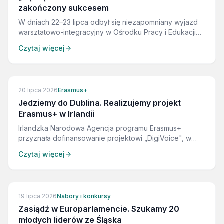
zakończony sukcesem
W dniach 22–23 lipca odbył się niezapomniany wyjazd
warsztatowo-integracyjny w Ośrodku Pracy i Edukacji
„Społecznik” w Międzybrodziu Bialskim. To dwudniowe
Czytaj więcej
spotkanie stało się okazją do budowania relacji,
dzielenia się doświadczeniami oraz wspólnej nauki
pracowników i wolontariuszy New Europe Foundation.
20 lipca 2026
Erasmus+
Jedziemy do Dublina. Realizujemy projekt
Erasmus+ w Irlandii
Irlandzka Narodowa Agencja programu Erasmus+
przyznała dofinansowanie projektowi „DigiVoice", w
którym New Europe Foundation jest partnerem
Czytaj więcej
organizacji z Dublina. To pierwszy projekt naszej
fundacji realizowany w Irlandii. Przez półtora roku
będziemy uczyć czterdzieścioro młodych migrantów i
uchodźców, jak opowiadać własne historie krótkim
19 lipca 2026
Nabory i konkursy
filmem.
Zasiądź w Europarlamencie. Szukamy 20
młodych liderów ze Śląska