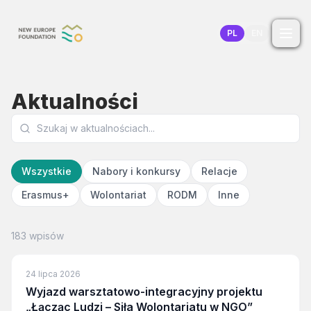
Przejdź do treści
PL
EN
Aktualności
Wszystkie
Nabory i konkursy
Relacje
Erasmus+
Wolontariat
RODM
Inne
183 wpisów
24 lipca 2026
Wyjazd warsztatowo-integracyjny projektu
„Łącząc Ludzi – Siła Wolontariatu w NGO”