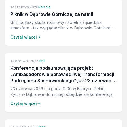
12 czerwca 2026
Relacje
Piknik w Dąbrowie Górniczej za nami!
Grill, pokazy służb, rozmowy i świetna sąsiedzka
atmosfera - tak wyglądał piknik w Dąbrowie Górniczej
zorganizowany przez uczestników projektu
Czytaj więcej
„Ambasadorowie Sprawiedliwej Transformacji
Podregionu Sosnowieckiego”. Wydarzenie połączyło
integrację mieszkańców z edukacją, lokalną
aktywnością i wspólnym odkrywaniem potencjału
ZAKOŃCZONE
10 czerwca 2026
Inne
regionu.
Konferencja podsumowująca projekt
„Ambasadorowie Sprawiedliwej Transformacji
Podregionu Sosnowieckiego” już 23 czerwca w
Dąbrowie Górniczej
23 czerwca 2026 r. o godz. 11:00 w Fabryce Pełnej
Życia w Dąbrowie Górniczej odbędzie się konferencja
podsumowująca projekt „Ambasadorowie Sprawiedliwej
Czytaj więcej
Transformacji Podregionu Sosnowieckiego”,
realizowany w ramach Programu Fundusze Europejskie
dla Śląskiego 2021-2027 ze środków Funduszu na
rzecz Sprawiedliwej Transformacji.