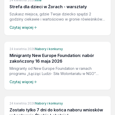
24 kwietnia 2026
Inne
Strefa dla dzieci w Żorach - warsztaty
Szukasz miejsca, gdzie Twoje dziecko spędzi 2
godziny ciekawie i wartościowo w gronie rówieśników?
Zapraszamy!
Czytaj więcej
ZAKOŃCZONE
24 kwietnia 2026
Nabory i konkursy
Minigranty New Europe Foundation: nabór
zakończony 16 maja 2026
Minigranty od New Europe Foundation w ramach
programu „Łącząc Ludzi- Siła Wolontariatu w NGO”
czekają na Was i Wasze inicjatywy! Wybierzemy i
Czytaj więcej
nagrodzimy 5 najlepszych wniosków!
ZAKOŃCZONE
24 kwietnia 2026
Nabory i konkursy
Zostało tylko 7 dni do końca naboru wniosków