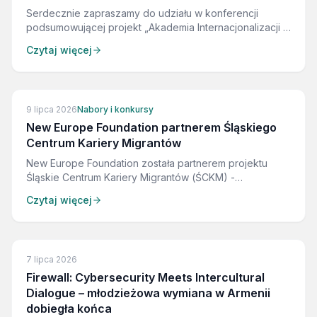
Serdecznie zapraszamy do udziału w konferencji
podsumowującej projekt „Akademia Internacjonalizacji i
Fundraisingu Międzynarodowego", która odbędzie się
Czytaj więcej
w dniach 9–12 lipca 2026 r. w Międzybrodziu Bialskim.
9 lipca 2026
Nabory i konkursy
New Europe Foundation partnerem Śląskiego
Centrum Kariery Migrantów
New Europe Foundation została partnerem projektu
Śląskie Centrum Kariery Migrantów (ŚCKM) -
bezpłatnego wsparcia dla cudzoziemców w
Czytaj więcej
województwie śląskim. Odpowiadamy za kursy języka
polskiego w Katowicach oraz warsztaty praw
pracowniczych. Finansowanie w 100% ze środków
Funduszu Pracy.
7 lipca 2026
Firewall: Cybersecurity Meets Intercultural
Dialogue – młodzieżowa wymiana w Armenii
dobiegła końca