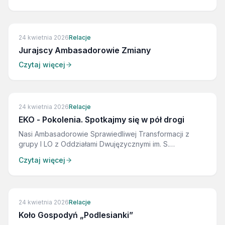
tworzą. Bo wielkie zmiany zaczynają się od małych
inicjatyw.
24 kwietnia 2026
Relacje
Jurajscy Ambasadorowie Zmiany
Czytaj więcej
24 kwietnia 2026
Relacje
EKO - Pokolenia. Spotkajmy się w pół drogi
Nasi Ambasadorowie Sprawiedliwej Transformacji z
grupy I LO z Oddziałami Dwujęzycznymi im. S.
Żeromskiego w Zawierciu oraz Zawierciański
Czytaj więcej
Uniwersytet Trzeciego Wieku udowodnili, że ekologia
nie ma barier wiekowych! W murach I LO w Zawierciu
odbyło się wyjątkowe wydarzenie: „EKO - Pokolenia.
Spotkajmy się w pół drogi”.
24 kwietnia 2026
Relacje
Koło Gospodyń „Podlesianki”