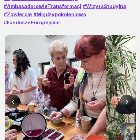
#AmbasadorowieTransformacj
#WizytaStudyjna
#Zawiercie
#Międzypokoleniowo
#FunduszeEuropejskie
‹
›