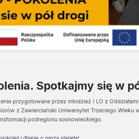
lenia. Spotkajmy się w pó
enie przygotowane przez młodzież I LO z Oddziałami
iorów z Zawierciański Uniwersytet Trzeciego Wieku
nsformacji podregionu sosnowieckiego.
pokoleń i dbanie o naszą planetę!