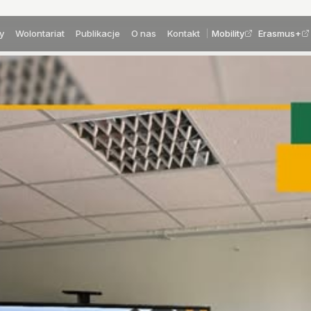
y
Wolontariat
Publikacje
O nas
Kontakt
Mobility
Erasmus+