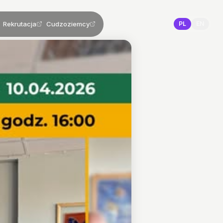
Rekrutacja
Cudzoziemcy
PL
EN