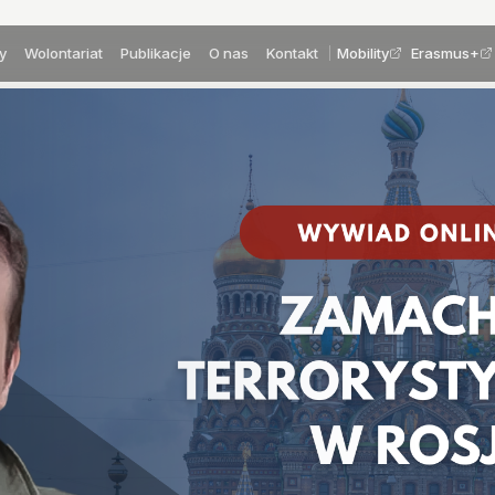
y
Wolontariat
Publikacje
O nas
Kontakt
Mobility
Erasmus+