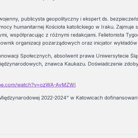
wojenny, publicysta geopolityczny i ekspert ds. bezpiecz
mocy humanitarnej Kościoła katolickiego w Iraku. Zajmuje
ymi, współpracując z różnymi redakcjami. Felietonista Tygo
wnik organizacji pozarządowych oraz inicjator wykładów
nnowacji Społecznych, absolwent prawa Uniwersytecie Śl
międzynarodowych, znawca Kaukazu. Doświadczenie zdobywa
ube.com/watch?v=ozWA-AyMZWI
 Międzynarodowej 2022-2024” w Katowicach dofinansowan