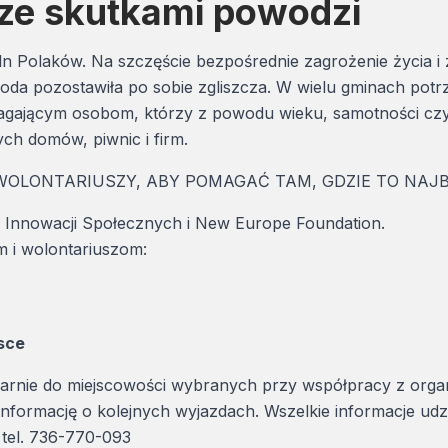
ze skutkami powodzi
n Polaków. Na szczęście bezpośrednie zagrożenie życia i 
da pozostawiła po sobie zgliszcza. W wielu gminach potr
omagającym osobom, którzy z powodu wieku, samotności cz
ych domów, piwnic i firm.
 WOLONTARIUSZY, ABY POMAGAĆ TAM, GDZIE TO NAJ
r Innowacji Społecznych i New Europe Foundation.
 i wolontariuszom:
jsce
nie do miejscowości wybranych przy współpracy z organiza
 informację o kolejnych wyjazdach. Wszelkie informacje ud
 tel. 736-770-093