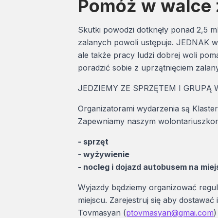
Pomóż w walce 
Skutki powodzi dotknęły ponad 2,5 ml
zalanych powoli ustępuje. JEDNAK wo
ale także pracy ludzi dobrej woli p
poradzić sobie z uprzątnięciem zalan
JEDZIEMY ZE SPRZĘTEM I GRUPĄ
Organizatorami wydarzenia są Klaste
Zapewniamy naszym wolontariuszkom
- sprzęt
- wyżywienie
- nocleg i dojazd autobusem na mie
Wyjazdy będziemy organizować regular
miejscu. Zarejestruj się aby dostawać
Tovmasyan (
ptovmasyan@gmai.com
)