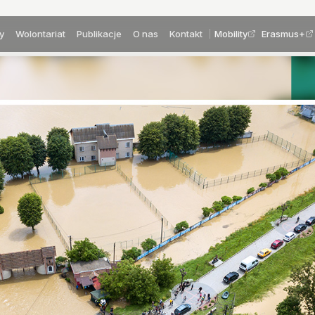
y
Wolontariat
Publikacje
O nas
Kontakt
Mobility
Erasmus+