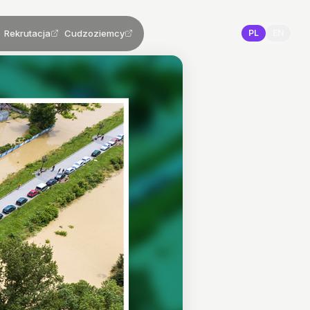
Rekrutacja
Cudzoziemcy
PL
EN