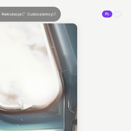
Rekrutacja
Cudzoziemcy
PL
EN