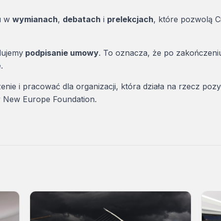
łu w
wymianach
,
debatach
i
prelekcjach
, które pozwolą C
dujemy
podpisanie umowy
. To oznacza, że po zakończeniu
.
nie i pracować dla organizacji, która działa na rzecz po
w New Europe Foundation.