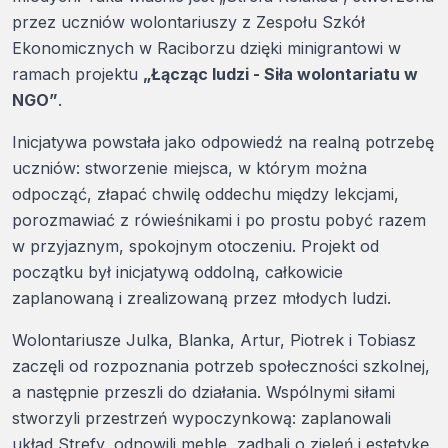
przez uczniów wolontariuszy z Zespołu Szkół
Ekonomicznych w Raciborzu dzięki minigrantowi w
ramach projektu
„Łącząc ludzi - Siła wolontariatu w
NGO”
.
Inicjatywa powstała jako odpowiedź na realną potrzebę
uczniów: stworzenie miejsca, w którym można
odpocząć, złapać chwilę oddechu między lekcjami,
porozmawiać z rówieśnikami i po prostu pobyć razem
w przyjaznym, spokojnym otoczeniu. Projekt od
początku był inicjatywą oddolną, całkowicie
zaplanowaną i zrealizowaną przez młodych ludzi.
Wolontariusze Julka, Blanka, Artur, Piotrek i Tobiasz
zaczęli od rozpoznania potrzeb społeczności szkolnej,
a następnie przeszli do działania. Wspólnymi siłami
stworzyli przestrzeń wypoczynkową: zaplanowali
układ Strefy, odnowili meble, zadbali o zieleń i estetykę.