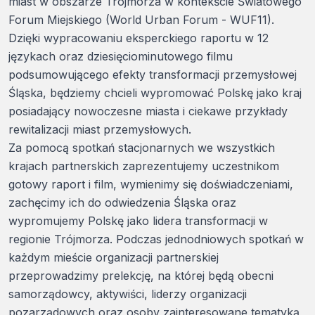
miast w obszarze Trójmorza w kontekście Światowego
Forum Miejskiego (World Urban Forum - WUF11).
Dzięki wypracowaniu eksperckiego raportu w 12
językach oraz dziesięciominutowego filmu
podsumowującego efekty transformacji przemysłowej
Śląska, będziemy chcieli wypromować Polskę jako kraj
posiadający nowoczesne miasta i ciekawe przykłady
rewitalizacji miast przemysłowych.
Za pomocą spotkań stacjonarnych we wszystkich
krajach partnerskich zaprezentujemy uczestnikom
gotowy raport i film, wymienimy się doświadczeniami,
zachęcimy ich do odwiedzenia Śląska oraz
wypromujemy Polskę jako lidera transformacji w
regionie Trójmorza. Podczas jednodniowych spotkań w
każdym mieście organizacji partnerskiej
przeprowadzimy prelekcję, na której będą obecni
samorządowcy, aktywiści, liderzy organizacji
pozarządowych oraz osoby zainteresowane tematyką