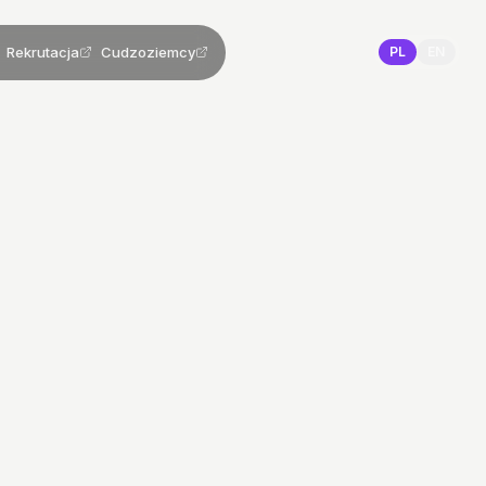
Rekrutacja
Cudzoziemcy
PL
EN